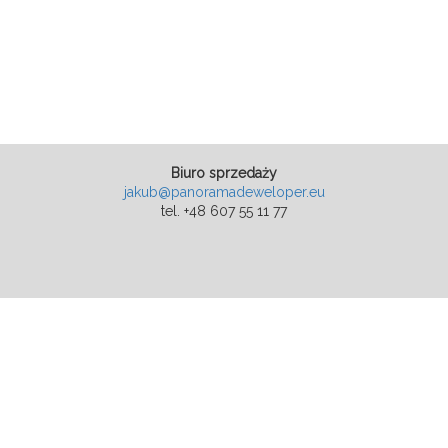
Biuro sprzedaży
jakub@panoramadeweloper.eu
tel. +48 607 55 11 77