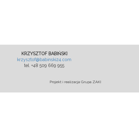
KRZYSZTOF BABIŃSKI
krzysztof@babinski24.com
tel. +48 509 669 955
Projekt i realizacja Grupa ZAKI